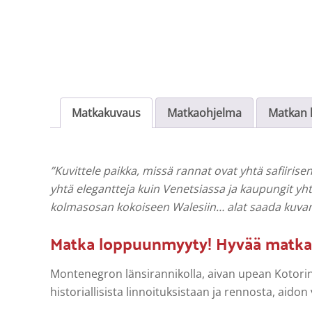
Matkakuvaus
Matkaohjelma
Matkan h
”Kuvittele paikka, missä rannat ovat yhtä safiirise
yhtä elegantteja kuin Venetsiassa ja kaupungit yht
kolmasosan kokoiseen Walesiin… alat saada kuvan
Matka loppuunmyyty! Hyvää matkaa
Montenegron länsirannikolla, aivan upean Kotorin
historiallisista linnoituksistaan ja rennosta, aidon