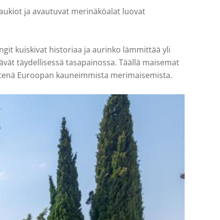
 aukiot ja avautuvat merinäköalat luovat
it kuiskivat historiaa ja aurinko lämmittää yli
lävät täydellisessä tasapainossa. Täällä maisemat
än yhtenä Euroopan kauneimmista merimaisemista.