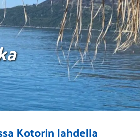
ka
sa Kotorin lahdella