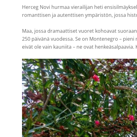
Herceg Novi hurmaa vierailijan heti ensisilmäyksel
romanttisen ja autenttisen ympäristön, jossa hist
Maa, jossa dramaattiset vuoret kohoavat suoraan tu
250 päivänä vuodessa. Se on Montenegro – pieni mut
eivät ole vain kauniita – ne ovat henkeäsalpaavi