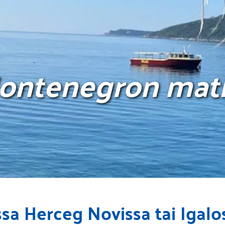
ontenegron mat
sa Herceg Novissa tai Igalos