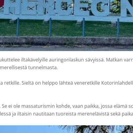
ttelee iltakävelyille auringonlaskun sävyissä. Matkan varrel
n merellisestä tunnelmasta.
kille. Sieltä on helppo lähteä veneretkille Kotorinlahdelle, si
 Se ei ole massaturismin kohde, vaan paikka, jossa elämä sol
ssä ja iltaisin nautitaan tuoreista merenelävistä sekä paikall