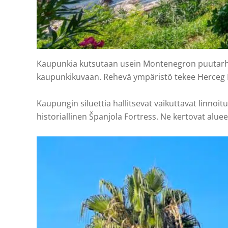
Kaupunkia kutsutaan usein Montenegron puutarhaksi
kaupunkikuvaan. Rehevä ympäristö tekee Herceg No
Kaupungin siluettia hallitsevat vaikuttavat linnoi
historiallinen Španjola Fortress. Ne kertovat alu