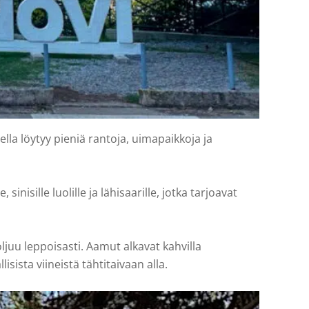
la löytyy pieniä rantoja, uimapaikkoja ja
nisille luolille ja lähisaarille, jotka tarjoavat
juu leppoisasti. Aamut alkavat kahvilla
isista viineistä tähtitaivaan alla.