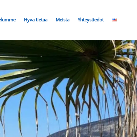
elumme
Hyvä tietää
Meistä
Yhteystiedot