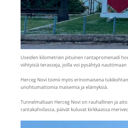
Useiden kilometrien pituinen rantapromenadi houku
viihtyisiä terasseja, joilla voi pysähtyä nauttimaa
Herceg Novi toimii myös erinomaisena tukikohtana ret
unohtumattomia maisemia ja elämyksiä.
Tunnelmaltaan Herceg Novi on rauhallinen ja aito.
rantakahvilassa, päivät kuluvat kirkkaassa merivede