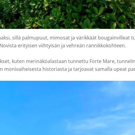
, sillä palmupuut, mimosat ja värikkäät bougainvilleat tuo
vista erityisen viihtyisän ja vehreän rannikkokohteen.
tukset, kuten merinäköalastaan tunnettu Forte Mare, tunnelma
een monivaiheisesta historiasta ja tarjoavat samalla upeat