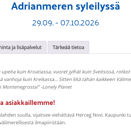
Adrianmeren syleilyssä
29.09. - 07.10.2026
inta ja lisäpalvelut
Tärkeää tietoa
n upeita kuin Kroatiassa, vuoret jylhät kuin Sveitsissä, rot
ä vanhoja kuin Kreikassa… Sitten liitä tähän kaikkeen Välim
 Montenegrosta!” -Lonely Planet
 asiakkaillemme!
lahden suulla, sijaitsee viehättävä Herceg Novi. Kaupunki t
 välimerellisestä ilmapiiristään.