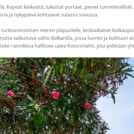
lä. Kapeat kivikadut, lukuisat portaat, pienet tunnelmalliset
oria ja nykypäivä kohtaavat sulassa sovussa.
rkoosinsinisen meren yläpuolelle, keskiaikaiset kivikaupung
ta vaikuttava valtio Balkanilla, jossa luonto ja kulttuuri e
a. Koko rannikkoa hallitsee upea Kotorinlahti, jota pidetä