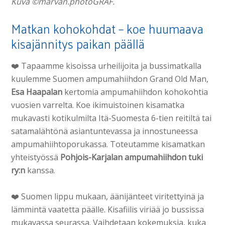
Kuva ©marvan.photoGRAF.
Matkan kohokohdat – koe huumaava
kisajännitys paikan päällä
❤️ Tapaamme kisoissa urheilijoita ja bussimatkalla
kuulemme Suomen ampumahiihdon Grand Old Man,
Esa Haapalan
kertomia ampumahiihdon kohokohtia
vuosien varrelta. Koe ikimuistoinen kisamatka
mukavasti kotikulmilta Itä-Suomesta 6-tien reitiltä tai
satamalähtönä asiantuntevassa ja innostuneessa
ampumahiihtoporukassa. Toteutamme kisamatkan
yhteistyössä
Pohjois-Karjalan ampumahiihdon tuki
ry:n
kanssa.
❤️ Suomen lippu mukaan, äänijänteet viritettyinä ja
lämmintä vaatetta päälle. Kisafiilis viriää jo bussissa
mukavassa seurassa. Vaihdetaan kokemuksia, kuka