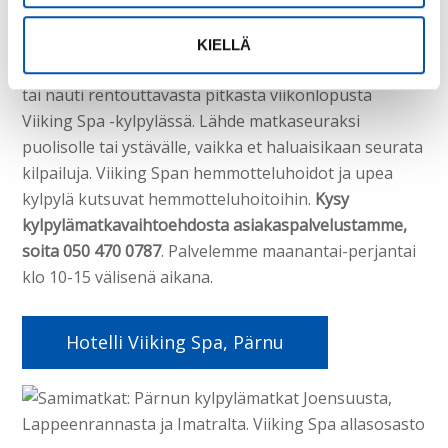
kylpylämatkavaihtoehto
KIELLÄ
Lähde mukaan kannustamaan ampumahiihtokisoihin
tai nauti rentouttavasta pitkästä viikonlopusta
Viiking Spa -kylpylässä. Lähde matkaseuraksi
puolisolle tai ystävälle, vaikka et haluaisikaan seurata
kilpailuja. Viiking Span hemmotteluhoidot ja upea
kylpylä kutsuvat hemmotteluhoitoihin.
Kysy
kylpylämatkavaihtoehdosta asiakaspalvelustamme,
soita 050 470 0787
. Palvelemme maanantai-perjantai
klo 10-15 välisenä aikana.
Hotelli Viiking Spa, Pärnu