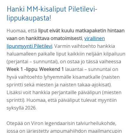
Hanki MM-kisaliput Piletilevi-
lippukaupasta!
Huomaa, että
liput eivät kuulu matkapaketin hintaan
vaan on hankittava omatoimisesti
,
virallinen
lipunmyynti Piletilevi
. Varmin vaihtoehto hankkia
haluamalleen paikalle liput kaikkiin neljään kilpailuun
(perjantai – sunnuntai), on ostaa jo tässä vaiheessa
Week 1 -lippu
.
Weekend 1
lauantai – sunnuntai on
hyvä vaihtoehto lyhyemmälle kisamatkalle (naisten
sprintti sekä miesten ja naisten takaa-ajokisat).
Lisäksi voit hankkia perjantaille päivälipun (miesten
sprintti). Huomaa, että päiväliput tulevat myyntiin
syksyllä 2026.
Otepää on Viron legendaarisin talviurheilukohde,
jossa on järjestetty ampumahiihdon maailmancupin