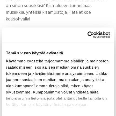
on sinun suosikkisi? Kisa-alueen tunnelmaa,
musiikkia, yhteisiä kisamuistoja. Tätä et koe
kotisohvalla!
❤️ Valitse sinulle mieluisin lippu. Ladun varteen
parhaille paikoille vai pääkatsomoon loppusuoran
taisteluja ja voiton juhlia seuraamaan? Suosituimmat
paikat ovat myynnissä nyt!
Tämä sivusto käyttää evästeitä
Käytämme evästeitä tarjoamamme sisällön ja mainosten
❤️ Ampumahiihto on parasta paikan päällä. Yleisön
räätälöimiseen, sosiaalisen median ominaisuuksien
pauhu ja kannustus, ampumapaikan odottava
tukemiseen ja kävijämäärämme analysoimiseen. Lisäksi
tunnelma. Osuma vai huti? Tiukat ratkaisut ja
jaamme sosiaalisen median, mainosalan ja analytiikka-
sekuntikamppailut. Ole siellä – tapahtumien
alan kumppaneillemme tietoja siitä, miten käytät
sivustoamme. Kumppanimme voivat yhdistää näitä
jännittävässä keskipisteessä, ampumahiihdon
tietoja muihin tietoihin, joita olet antanut heille tai joita on
maailman tähtien joukossa.
kerätty, kun olet käyttänyt heidän palvelujaan.